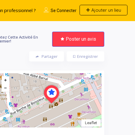
n professionnel ?
Ajouter un lieu
Se Connecter
tez Cette Activité En
Poster un avis
emier!
Partager
Enregistrer
Leaflet