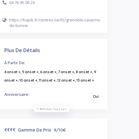
04 76 95 06 26
https://hapik.fr/centres-tarifs/grenoble-caserne-
de-bonne
Plus De Détails
À Partir De:
4 ans et +, 5 ans et +, 6 ans et +, 7 ans et +, 8 ans et +, 9
ans et +, 10 ans et +, 11 ans et +, 12 ans et +, 13 ans et +
Anniversaire:
Oui
Afficher Tous Les
€
€€€
Gamme De Prix
9/10€