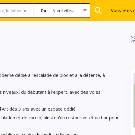
Vous êtes u
Votre ville...
Où
No
Pr
derne dédié à l’escalade de bloc et à la détente, à
niveaux, du débutant à l’expert, avec des voies
l’Art dès 3 ans avec un espace dédié.
tion et de cardio, ainsi qu’un restaurant et un bar pour
 public ou à vélo, du lundi au dimanche.